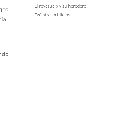
El reyezuelo y su heredero
zgos
Ególatras o idiotas
cia
a
endo