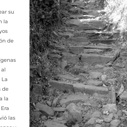
ear su
n la
uyos
ón de
ígenas
 al
. La
s de
a la
 Era
vió las