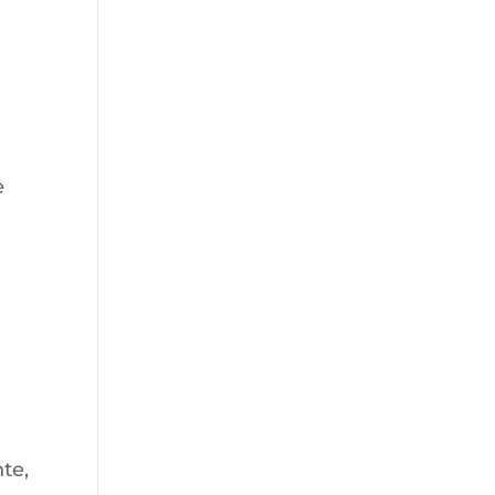
e
te,