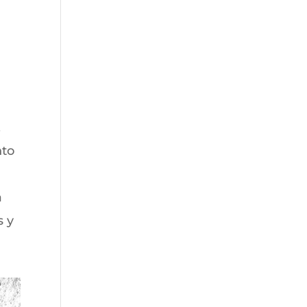
.
nto
a
s y