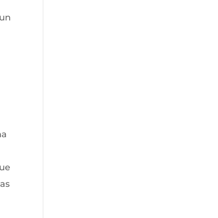
 un
na
que
las
a